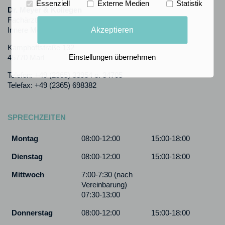
Essenziell
Externe Medien
Statistik
Dr. Meyer & Kollegen
Fachärzte für Allgemeinmedizin,
Akzeptieren
Innere Medizin und Kardiologie
Kamphoffstraße 132
Einstellungen übernehmen
45770 Marl
Telefon: +49 (2365) 33954 o. 34705
Telefax: +49 (2365) 698382
SPRECHZEITEN
Montag
08:00-12:00
15:00-18:00
Dienstag
08:00-12:00
15:00-18:00
Mittwoch
7:00-7:30 (nach
Vereinbarung)
07:30-13:00
Donnerstag
08:00-12:00
15:00-18:00