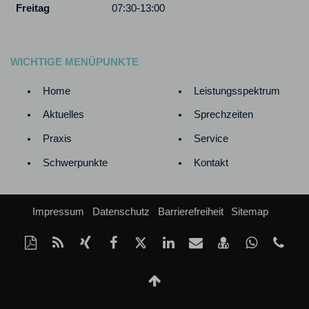
Freitag
07:30-13:00
WICHTIGE MENÜPUNKTE
Home
Leistungsspektrum
Aktuelles
Sprechzeiten
Praxis
Service
Schwerpunkte
Kontakt
Impressum
Datenschutz
Barrierefreiheit
Sitemap
Diese
RSS-
Auf
Auf
Auf
Auf
Per
vCard
Auf
Kon
Seite
Feed
Xing
Facebook
Twitter
LinkedIn
Mail
speichern
Whatsap
Tel
als
mitteilen
teilen
teilen
teilen
empfehlen
teilen
+49
Nach
PDF
(23
oben
drucken
339
Scrollen
o.