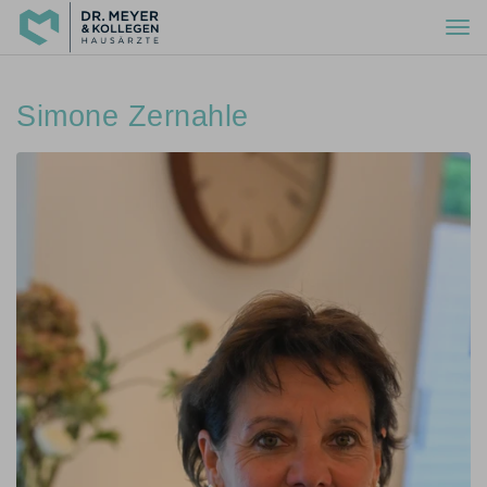
Togg
navi
Simone Zernahle