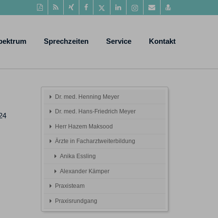
Diese
RSS-
Auf
Auf
Auf
Auf
Instagram-
Per
vCard
Seite
Feed
Xing
Facebook
Twitter
LinkedIn
Seite
Mail
speichern
als
mitteilen
teilen
teilen
teilen
aufrufen
empfehlen
PDF
pektrum
Sprechzeiten
Service
Kontakt
drucken
Dr. med. Henning Meyer
Dr. med. Hans-Friedrich Meyer
24
Herr Hazem Maksood
Ärzte in Facharztweiterbildung
Anika Essling
Alexander Kämper
Praxisteam
Praxisrundgang