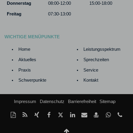
Donnerstag
08:00-12:00
15:00-18:00
Freitag
07:30-13:00
WICHTIGE MENÜPUNKTE
Home
Leistungsspektrum
Aktuelles
Sprechzeiten
Praxis
Service
Schwerpunkte
Kontakt
Impressum
Datenschutz
Barrierefreiheit
Sitemap
Diese
RSS-
Auf
Auf
Auf
Auf
Per
vCard
Auf
Kon
Seite
Feed
Xing
Facebook
Twitter
LinkedIn
Mail
speichern
Whatsap
Tel
als
mitteilen
teilen
teilen
teilen
empfehlen
teilen
+49
Nach
PDF
(23