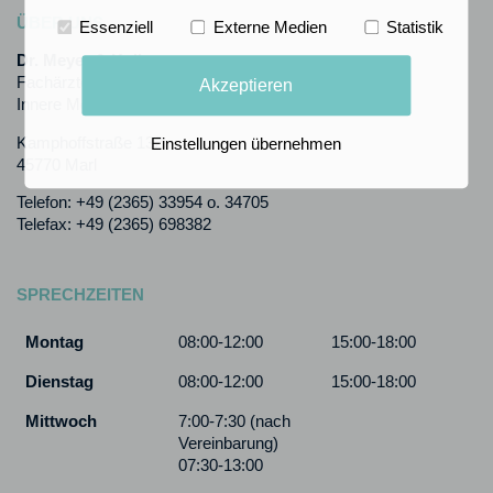
ÜBER UNS
Essenziell
Externe Medien
Statistik
Dr. Meyer & Kollegen
Fachärzte für Allgemeinmedizin,
Akzeptieren
Innere Medizin und Kardiologie
Kamphoffstraße 132
Einstellungen übernehmen
45770 Marl
Telefon: +49 (2365) 33954 o. 34705
Telefax: +49 (2365) 698382
SPRECHZEITEN
Montag
08:00-12:00
15:00-18:00
Dienstag
08:00-12:00
15:00-18:00
Mittwoch
7:00-7:30 (nach
Vereinbarung)
07:30-13:00